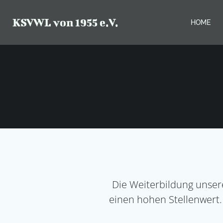
Zum
Inhalt
KSVWL von 1955 e.V.
HOME
springen
Die Weiterbildung unser
einen hohen Stellenwert.