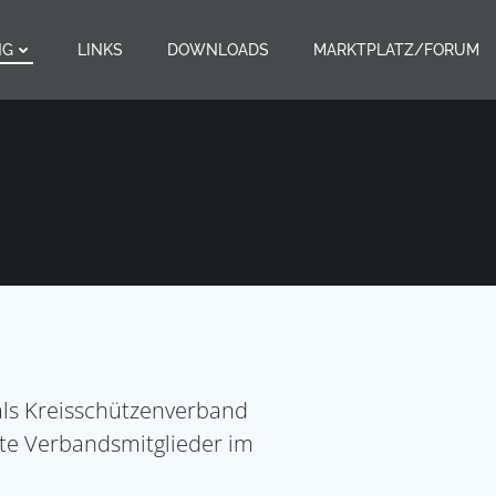
NG
LINKS
DOWNLOADS
MARKTPLATZ/FORUM
als Kreisschützenverband
rte Verbandsmitglieder im