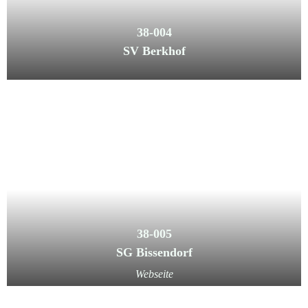
38-004
SV Berkhof
38-005
SG Bissendorf
Webseite