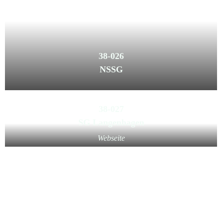
38-026
NSSG
38-027
SG Langenhagen
Webseite