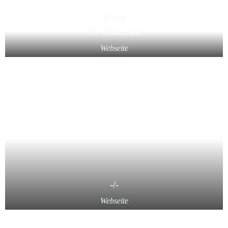
38-001
SV Abbensen
Webseite
-/-
Webseite