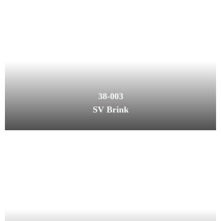
38-003
SV Brink