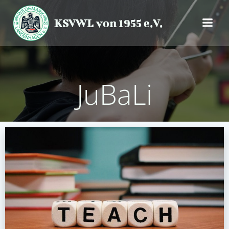
Zum
Inhalt
KSVWL von 1955 e.V.
springen
JuBaLi