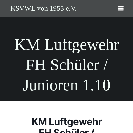
Zum
KSVWL von 1955 e.V.
Inhalt
springen
KM Luftgewehr
FH Schüler /
Junioren 1.10
KM Luftgewehr
FH Schüler /