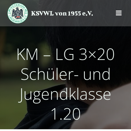
Zum
Inhalt
KSVWL von 1955 e.V.
springen
KM – LG 3×20
Schüler- und
Jugendklasse
1.20