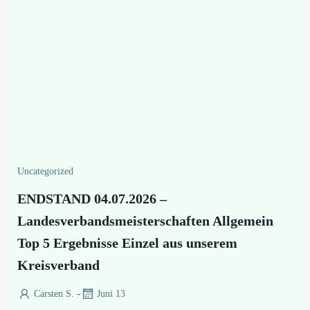
Uncategorized
ENDSTAND 04.07.2026 –
Landesverbandsmeisterschaften Allgemein
Top 5 Ergebnisse Einzel aus unserem
Kreisverband
-
Carsten S.
Juni 13