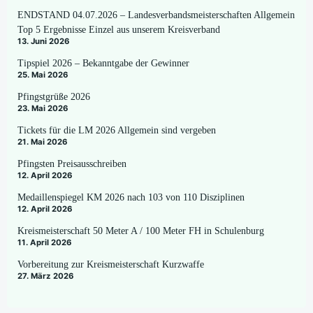
ENDSTAND 04.07.2026 – Landesverbandsmeisterschaften Allgemein
Top 5 Ergebnisse Einzel aus unserem Kreisverband
13. Juni 2026
Tipspiel 2026 – Bekanntgabe der Gewinner
25. Mai 2026
Pfingstgrüße 2026
23. Mai 2026
Tickets für die LM 2026 Allgemein sind vergeben
21. Mai 2026
Pfingsten Preisausschreiben
12. April 2026
Medaillenspiegel KM 2026 nach 103 von 110 Disziplinen
12. April 2026
Kreismeisterschaft 50 Meter A / 100 Meter FH in Schulenburg
11. April 2026
Vorbereitung zur Kreismeisterschaft Kurzwaffe
27. März 2026