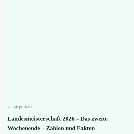
Uncategorized
Landesmeisterschaft 2026 – Das zweite
Wochenende – Zahlen und Fakten