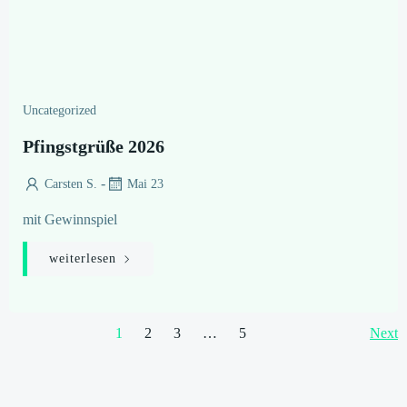
Uncategorized
Pfingstgrüße 2026
-
Carsten S.
Mai 23
mit Gewinnspiel
weiterlesen
Posts
Po
Page
Page
Page
Page
1
2
3
…
5
Next
navigation
na