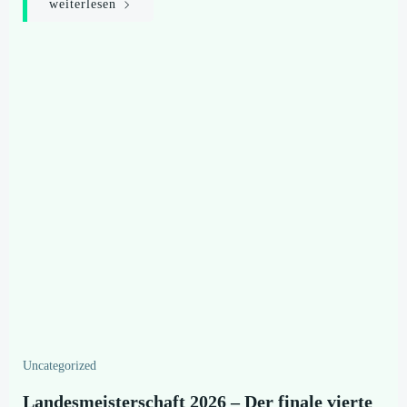
weiterlesen
Uncategorized
Landesmeisterschaft 2026 – Der finale vierte