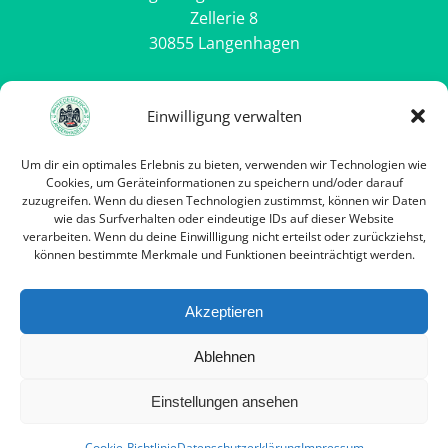
Zellerie 8
30855 Langenhagen
Rechtliches
Einwilligung verwalten
Impressum
Um dir ein optimales Erlebnis zu bieten, verwenden wir Technologien wie
Datenschutzerklärung
Cookies, um Geräteinformationen zu speichern und/oder darauf
Cookie-Richtlinie (EU)
zuzugreifen. Wenn du diesen Technologien zustimmst, können wir Daten
wie das Surfverhalten oder eindeutige IDs auf dieser Website
verarbeiten. Wenn du deine Einwillligung nicht erteilst oder zurückziehst,
können bestimmte Merkmale und Funktionen beeinträchtigt werden.
ÖFFNUNGSZEITEN GESCHÄFTSSTELLE
Jeder 1. + 3. Donnerstag im Monat
Akzeptieren
18:00 - 20:00
Ablehnen
Einstellungen ansehen
© 2026 KSVWL von 1955 e.V.. Alle Rechte vorbehalten.
Cookie-Richtlinie
Datenschutzerklärung
Impressum