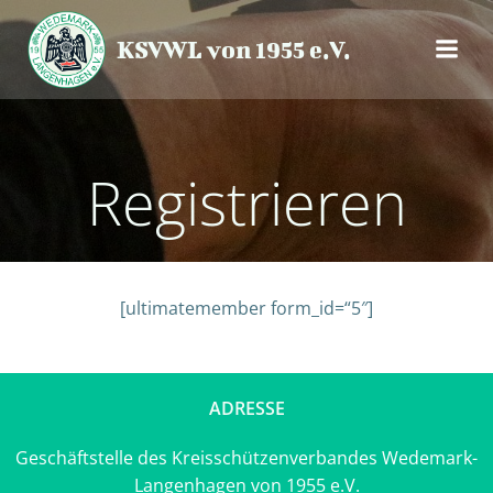
Zum
Inhalt
KSVWL von 1955 e.V.
springen
Registrieren
[ultimatemember form_id=“5″]
ADRESSE
Geschäftstelle des Kreisschützenverbandes Wedemark-
Langenhagen von 1955 e.V.