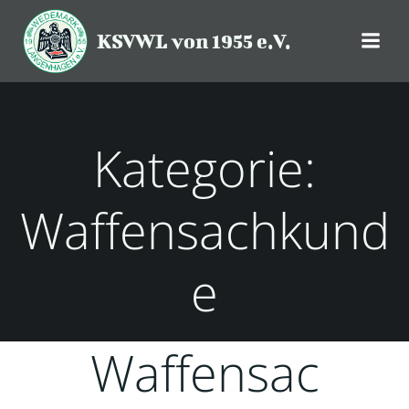
Zum
Inhalt
KSVWL von 1955 e.V.
springen
Kategorie:
Waffensachkund
e
Waffensac