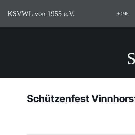
Zum
Inhalt
KSVWL von 1955 e.V.
HOME
springen
S
Schützenfest Vinnhors