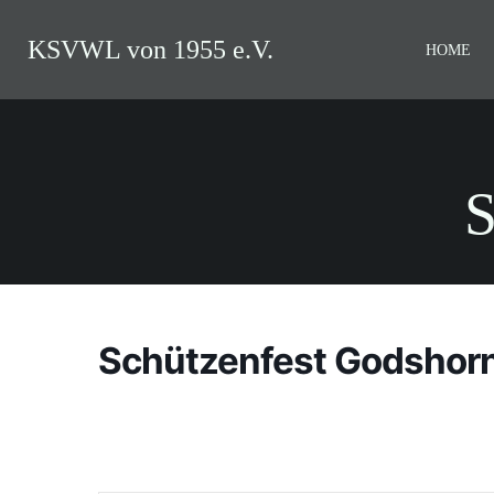
Zum
Inhalt
KSVWL von 1955 e.V.
HOME
springen
S
Schützenfest Godshor