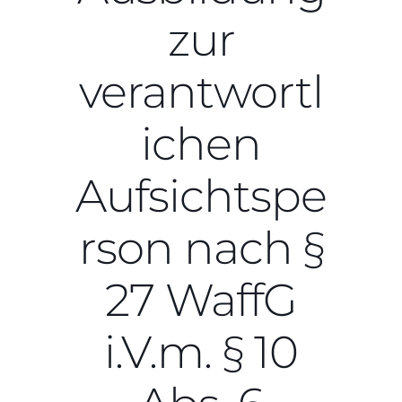
zur
verantwortl
ichen
Aufsichtspe
rson nach §
27 WaffG
i.V.m. § 10