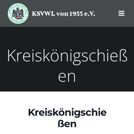
Zum
Inhalt
KSVWL von 1955 e.V.
springen
Kreiskönigschieß
en
Kreiskönigschie
ßen