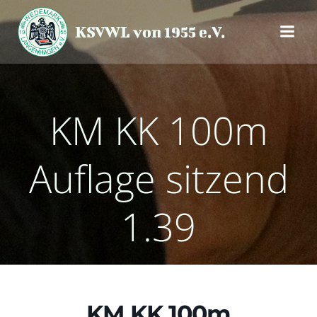
Zum
Inhalt
KSVWL von 1955 e.V.
springen
KM KK 100m
Auflage sitzend
1.39
KM KK 100m