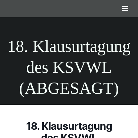
Zum
Inhalt
springen
18. Klausurtagung
des KSVWL
(ABGESAGT)
18. Klausurtagung
des KSVWL