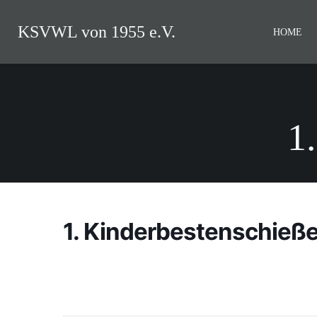
Zum
Inhalt
KSVWL von 1955 e.V.
HOME
springen
1
1. Kinderbestenschieß